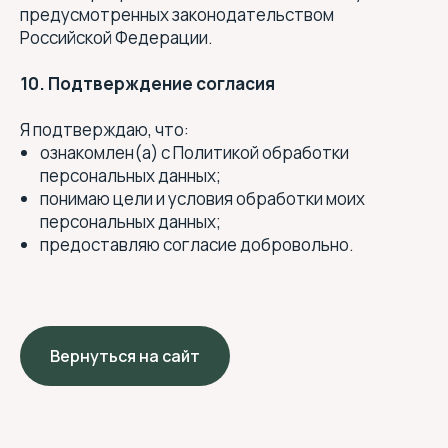
предусмотренных законодательством
Аппаратная косметология
Российской Федерации.
Эстетическая косметология
Уход за волосами
10. Подтверждение согласия
Маникюр и педикюр
Брови и ресницы
Я подтверждаю, что:
Эстетика тела
ознакомлен(а) с Политикой обработки
Подология
персональных данных;
понимаю цели и условия обработки моих
персональных данных;
salon.aprel@mail.ru
предоставляю согласие добровольно.
+
7 (911) 757-38-38
Информация, размещённая на данном сайте, носит
исключительно информационный характер и не
является публичной офертой (п. 2 ст. 437 ГК РФ).
Вернуться на сайт