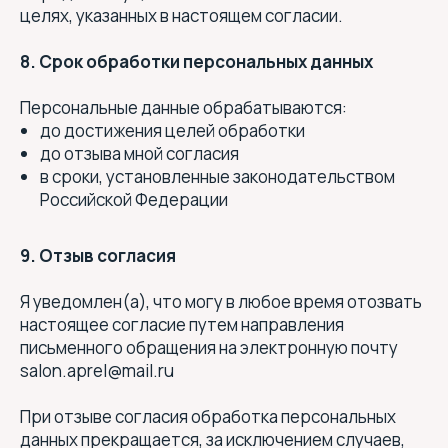
целях, указанных в настоящем согласии.
ИНН 470503357098
ОГРНИП 304470518400014
8. Срок обработки персональных данных
Медицинские услуги:
ООО " АПРЕЛЬ"
ИНН 4705067957
Персональные данные обрабатываются:
ОГРН 1154705001450
до достижения целей обработки
до отзыва мной согласия
Медицинская лицензия
в сроки, установленные законодательством
Российской Федерации
Документы
Политика конфиденциальности
9. Отзыв согласия
Согласие на обработку ПД
Я уведомлен(а), что могу в любое время отозвать
Согласие на получение рекламных
и информационных сообщений
настоящее согласие путем направления
письменного обращения на электронную почту
Политика использования файлов cookie
salon.aprel@mail.ru
Услуги центра
При отзыве согласия обработка персональных
Инъекционная косметология
данных прекращается, за исключением случаев,