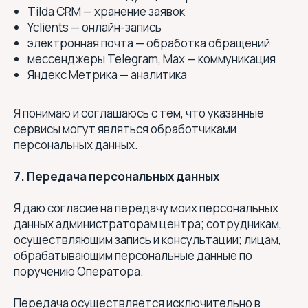
Tilda CRM — хранение заявок
Yclients — онлайн-запись
электронная почта — обработка обращений
мессенджеры Telegram, Max — коммуникация
Яндекс Метрика — аналитика
Я понимаю и соглашаюсь с тем, что указанные
сервисы могут являться обработчиками
персональных данных.
7. Передача персональных данных
Я даю согласие на передачу моих персональных
данных администраторам центра; сотрудникам,
осуществляющим запись и консультации; лицам,
обрабатывающим персональные данные по
поручению Оператора.
Бытовые услуги:
Передача осуществляется исключительно в
ИП ДЕГТЯРЕНКО А. А.