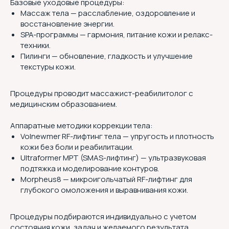
Базовые уходовые процедуры:
Массаж тела — расслабление, оздоровление и
восстановление энергии.
SPA-программы — гармония, питание кожи и релакс-
техники.
Пилинги — обновление, гладкость и улучшение
текстуры кожи.
Процедуры проводит массажист-реабилитолог с
медицинским образованием.
Аппаратные методики коррекции тела:
Volnewmer RF-лифтинг тела — упругость и плотность
кожи без боли и реабилитации.
Ultraformer MPT (SMAS-лифтинг) — ультразвуковая
подтяжка и моделирование контуров.
Morpheus8 — микроигольчатый RF-лифтинг для
глубокого омоложения и выравнивания кожи.
Процедуры подбираются индивидуально с учетом
состояния кожи, задач и желаемого результата.