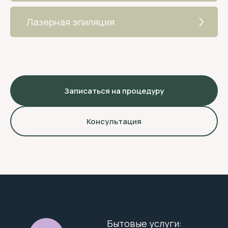
Медицинские услуги:
ООО " АПРЕЛЬ"
Лазерная эпиляция
ИНН 4705067957
ОГРН 1154705001450
Медицинская лицензия
Документы
Записаться на процедуру
Политика конфиденциальности
Согласие на обработку ПД
Консультация
Согласие на получение рекламных
и информационных сообщений
Политика использования файлов cookie
Услуги центра
Инъекционная косметология
Аппаратная косметология
Эстетическая косметология