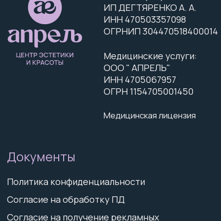
Уход за волосами
Маникюр и педикюр
Брови и ресницы
Эстетика тела
Подология
salon.aprel@mail.ru
+
7 (911) 757-38-38
Информация, размещённая на данном сайте, носит
исключительно информационный характер и не
является публичной офертой (п. 2 ст. 437 ГК РФ).