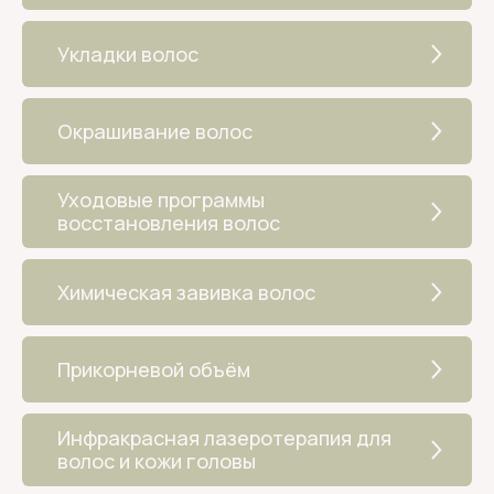
Укладки волос
Окрашивание волос
Уходовые программы
восстановления волос
Химическая завивка волос
Прикорневой объём
Бытовые услуги:
ИП ДЕГТЯРЕНКО А. А.
Инфракрасная лазеротерапия для
ИНН 470503357098
волос и кожи головы
ОГРНИП 304470518400014