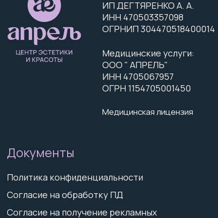
Уход за волосами
Маникюр и педикюр
Брови и ресницы
Эстетика тела
Подология
salon.aprel@mail.ru
+
7 (911) 757-38-38
Информация, размещённая на данном сайте, носит
исключительно информационный характер и не
является публичной офертой (п. 2 ст. 437 ГК РФ).