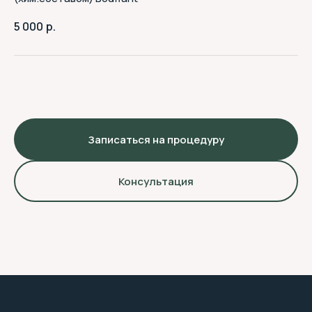
5 000
р.
Записаться на процедуру
Бытовые услуги:
ИП ДЕГТЯРЕНКО А. А.
ИНН 470503357098
Консультация
ОГРНИП 304470518400014
Медицинские услуги:
ООО " АПРЕЛЬ"
ИНН 4705067957
ОГРН 1154705001450
Медицинская лицензия