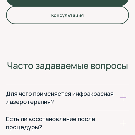
Консультация
Бытовые услуги:
ИП ДЕГТЯРЕНКО А. А.
ИНН 470503357098
Часто задаваемые вопросы
ОГРНИП 304470518400014
Медицинские услуги:
ООО " АПРЕЛЬ"
ИНН 4705067957
Для чего применяется инфракрасная
ОГРН 1154705001450
лазеротерапия?
Медицинская лицензия
Есть ли восстановление после
Документы
процедуры?
Политика конфиденциальности