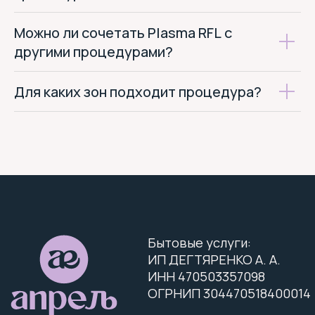
salon.aprel@mail.ru
Можно ли сочетать Plasma RFL с
+
7 (911) 757-38-38
другими процедурами?
Информация, размещённая на данном сайте, носит
Для каких зон подходит процедура?
исключительно информационный характер и не
является публичной офертой (п. 2 ст. 437 ГК РФ).