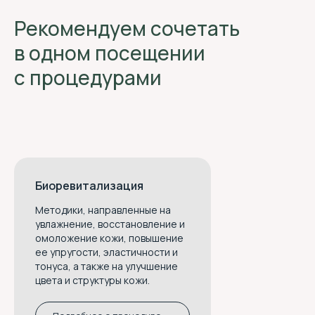
Рекомендуем сочетать
в одном посещении
с процедурами
Бытовые услуги:
Биоревитализация
ИП ДЕГТЯРЕНКО А. А.
ИНН 470503357098
Методики, направленные на
ОГРНИП 304470518400014
увлажнение, восстановление и
Медицинские услуги:
омоложение кожи, повышение
ООО " АПРЕЛЬ"
ее упругости, эластичности и
ИНН 4705067957
тонуса, а также на улучшение
ОГРН 1154705001450
цвета и структуры кожи.
Медицинская лицензия